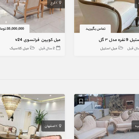
کرج
تماس بگیرید
35,000,000 تومان
نفره مدل ۳ گل
مبل کویین فرانسوی v24
مبل استیل
2 سال قبل
مبل کلاسیک
یه
اصفهان