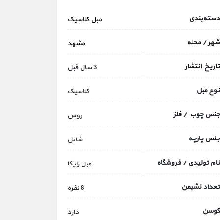
دسته‌بندی
مبل کلاسیک
شهر / محله
مشهد
تاریخ انتشار
3 سال قبل
نوع مبل
کلاسیک
جنس چوب / فلز
روس
جنس پارچه
شانل
نام تولیدی / فروشگاه
مبل رایکا
تعداد نشیمن
8 نفره
کوسن
دارد