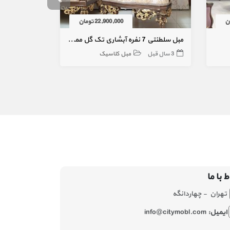
22,900,000 تومان
مبل سلطنتی 7 نفره آبشاری تک گل مموری
مبل کلاسیک چوب
3 سال قبل
مبل کلاسیک
3 سال قبل
ط با ما
تهران - چهاردانگه
ایمیل:
info@citymobl.com