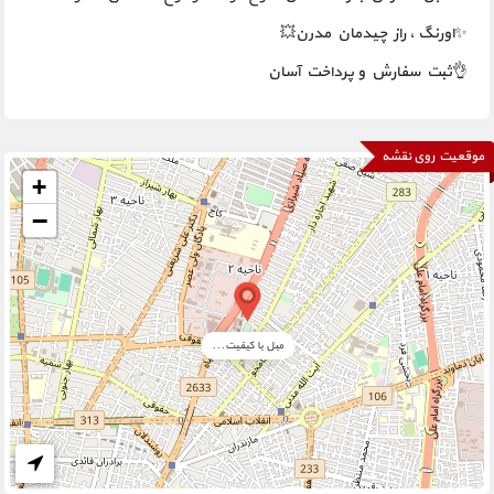
✨اورنگ ، راز چیدمان مدرن💥
👌ثبت سفارش و پرداخت آسان
موقعیت روی نقشه
+
−
مبل با کیفیت...