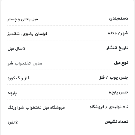
دسته‌بندی
مبل راحتی و چستر
شهر / محله
خراسان رضوی
,
شاندیز
تاریخ انتشار
2 سال قبل
نوع مبل
مدرن تختخواب شو
جنس چوب / فلز
فلز رنگ کوره
جنس پارچه
پارچه
نام تولیدی / فروشگاه
فروشگاه مبل تختخواب شو اورنگ
تعداد نشیمن
2 نفره