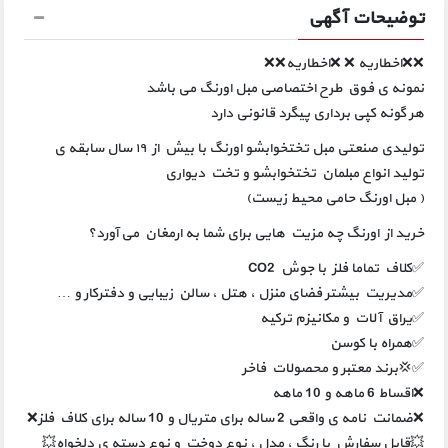
توضیحات آگهی
❌❌اخطاریه ❌ ❌اخطاریه❌❌
نمونه ی فوق طرح اختصاصی مبل اورنگ می باشد
هر گونه کپی برداری پیگرد قانونی دارد
تولیدی صنعتی مبل تختخوابشو اورنگ با بیش از ۱۹ سال سابقه ی
تولید انواع مبلمان تختخوابشو و تخت دیواری
( مبل اورنگ حامی محیط زیست)
خرید از اورنگ چه مزیت هایی برای شما به ارمغان می آورد؟
✅کلاف تماما فلز با جوش CO2
✅مدیریت بیشتر فضای منزل ، هتل ، سالن زیبایی و دفترکار و …
✅یراق آلات و مکانیزم ترکیه
✅همراه با کوسن
✅💢برند معتبر و محصولات فاخر
❌اقساط 6 ماهه و 10 ماهه
❌ضمانت نامه ی واقعی 2 ساله برای متریال و 10 ساله برای کلاف فلز❌
💥قابل سفارش با رنگ ، مدل ، نوع دوخت و نوع دسته ی دلخواه💥