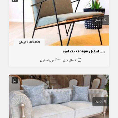
شیراز
3,300,000 تومان
مبل استیل kanape یک نفره
2 سال قبل
مبل استیل
شیراز