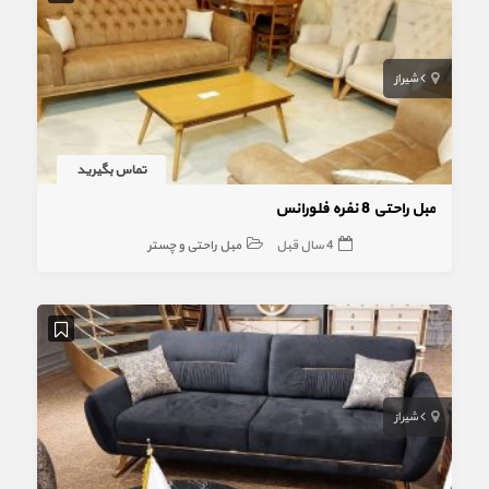
شیراز
تماس بگیرید
مبل راحتی 8 نفره فلورانس
4 سال قبل
مبل راحتی و چستر
شیراز