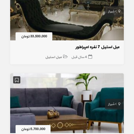
شیراز
33,500,000 تومان
مبل استیل 7 نفره امپراطور
4 سال قبل
مبل استیل
شیراز
5,700,000 تومان