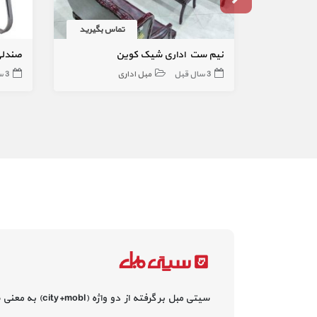
تماس بگیرید
نیم ست اداری شیک کوین
صندلی
3 سال قبل
مبل اداری
3 سال قبل
سیتی مبل بر گرفته از دو واژه (city+mobl) به معنی