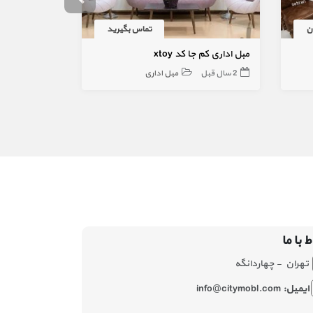
تماس بگیرید
مبل اداری کم جا کد xtoy
مبل ال آرامی
2 سال قبل
مبل اداری
2 سال قبل
ط با ما
تهران - چهاردانگه
ایمیل:
info@citymobl.com