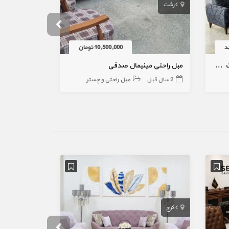
رشت
بیرجند
د
10,500,000 تومان
مبل ال چستر+پاف شرکتی با کیفیت و ابعاد دلخواه شما
مبل راحتی مینیمال صدفی
2 سال قبل
مبل راحتی و چستر
2 سال قبل
کرج
گرگان