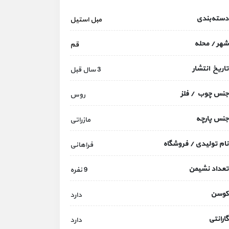
دسته‌بندی
مبل استیل
شهر / محله
قم
تاریخ انتشار
3 سال قبل
جنس چوب / فلز
روس
جنس پارچه
مازراتی
نام تولیدی / فروشگاه
فراهانی
تعداد نشیمن
9 نفره
کوسن
دارد
گارانتی
دارد