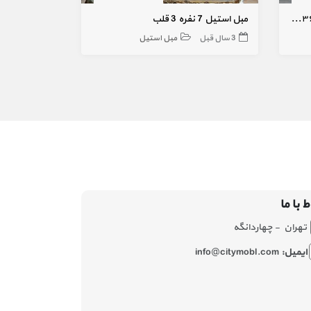
مبل استیل چوب راش (افسون ) ۳۶ماه ضمانت
مبل استیل 7 نفره 3 قلب
مبل هفت نفره
3 سال قبل
مبل استیل
10 ماه قبل
ط با ما
تهران - چهاردانگه
ایمیل:
info@citymobl.com