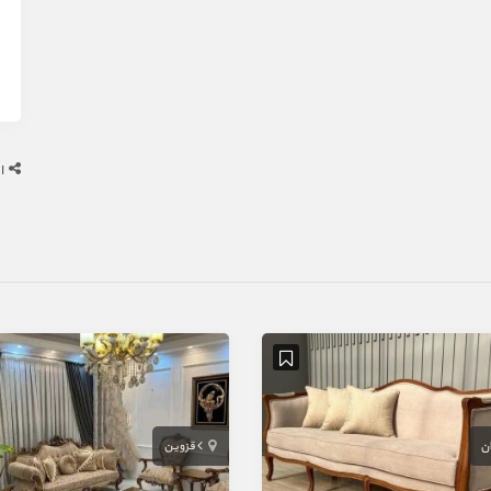
ا
ان
قزوین