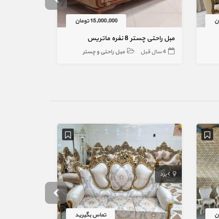
15,000,000 تومان
مبل راحتی چستر 8 نفره ماتریس
مبلمان اداری 4 نفره مدیریت چرم چست
4 سال قبل
مبل راحتی و چستر
4 سال قبل
یزد
تهران
تهران
تماس بگیرید