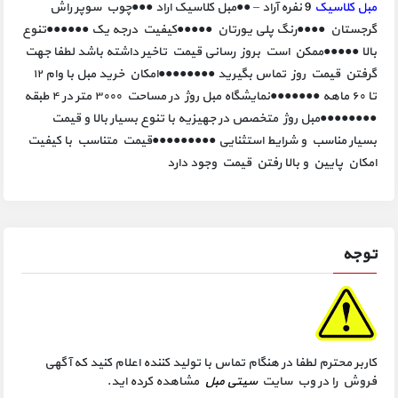
مبل کلاسیک
9 نفره آراد – ●●مبل کلاسیک اراد ●●●چوب سوپر راش
گرجستان ●●●●رنگ پلی یورتان ●●●●●کیفیت درجه یک ●●●●●●تنوع
بالا ●●●●●ممکن است بروز رسانی قیمت تاخیر داشته باشد لطفا جهت
گرفتن قیمت روز تماس بگیرید ●●●●●●●●امکان خرید مبل با وام ۱۲
تا ۶۰ ماهه ●●●●●●●نمایشگاه مبل روژ در مساحت ۳۰۰۰ متر در ۴ طبقه
●●●●●●●●مبل روژ متخصص در جهیزیه با تنوع بسیار بالا و قیمت
بسیار مناسب و شرایط استثنایی ●●●●●●●●●قیمت متناسب با کیفیت
امکان پایین و بالا رفتن قیمت وجود دارد
توجه
کاربر محترم لطفا در هنگام تماس با تولید کننده اعلام کنید که آگهی
فروش را در وب سایت
سیتی مبل
مشاهده کرده اید.