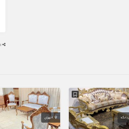
ا
ردانگه
تهران