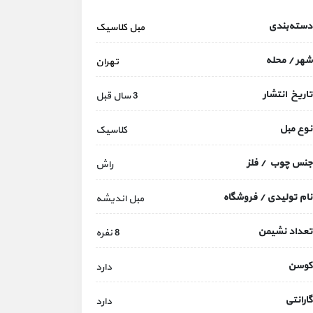
دسته‌بندی
مبل کلاسیک
شهر / محله
تهران
تاریخ انتشار
3 سال قبل
نوع مبل
کلاسیک
جنس چوب / فلز
راش
نام تولیدی / فروشگاه
مبل اندیشه
تعداد نشیمن
8 نفره
کوسن
دارد
گارانتی
دارد