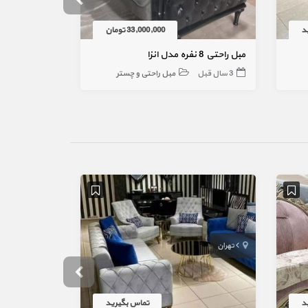
د
33,000,000 تومان
مبل راحتی 8 نفره مدل انزا
مبل استیل فر
3 سال قبل
مبل راحتی و چستر
2 سال قبل
تهران
بندرعباس
د
تماس بگیرید