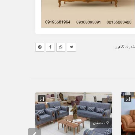
شتراک گذاری
دامغان
مشهد