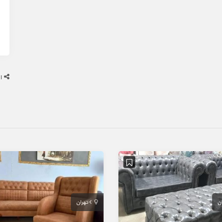
ا
ان
تهران