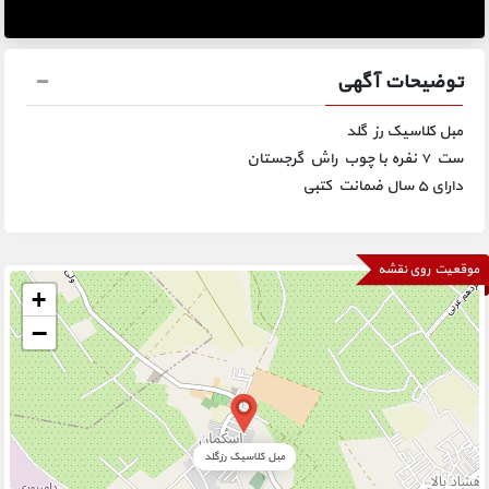
توضیحات آگهی
مبل کلاسیک رز گلد
ست ۷ نفره با چوب راش گرجستان
دارای ۵ سال ضمانت کتبی
موقعیت روی نقشه
+
−
مبل کلاسیک رزگلد