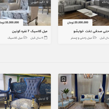
ردانگه
گنبد کاووس
20,000,000 تومان
33,500,000 تومان
احتی صدفی تخت خوابشو
مبل کلاسیک 7 نفره کوئین
مبل راحتی و چستر
4 سال قبل
مبل کلاسیک
اردبیل
ز