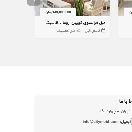
49,000,000 تومان
مبل فرانسوی کویین روما / کلاسیک
مبل کلاسیک 9 نفره مدرن دانایی
2 سال قبل
مبل کلاسیک
3 سال قبل
ط با ما
تهران - چهاردانگه
ایمیل:
info@citymobl.com