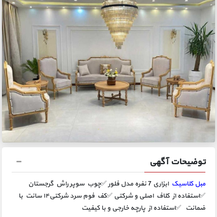
توضیحات آگهی
مبل کلاسیک
ابزاری 7 نفره مدل فلور ✅چوب سوپر راش گرجستان
✅استفاده از کلاف اصلی و شرکتی ✅️️️کف فوم سرد شرکتی۱۴ سانت با
ضمانت ️️️ ✅استفاده از پارچه خارجی و با کیفیت