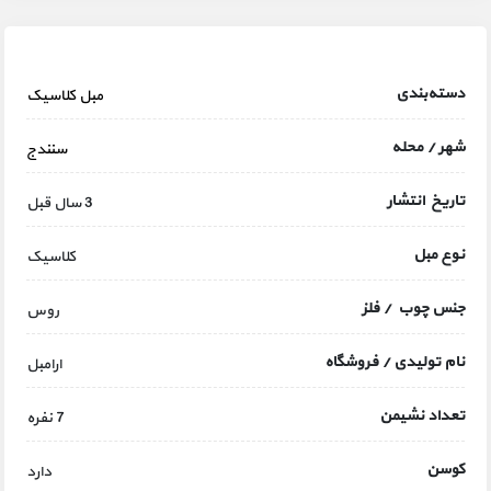
دسته‌بندی
مبل کلاسیک
شهر / محله
سنندج
تاریخ انتشار
3 سال قبل
نوع مبل
کلاسیک
جنس چوب / فلز
روس
نام تولیدی / فروشگاه
ارامبل
تعداد نشیمن
7 نفره
کوسن
دارد