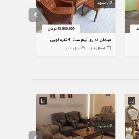
مشهد
تهران
د
13,500,000 تومان
مبلمان اداری نیم ست 4 نفره لویی
مبل استیل سلطنتی 8 نره
4 سال قبل
مبل اداری
4 سال قبل
مشهد
چهاردانگه