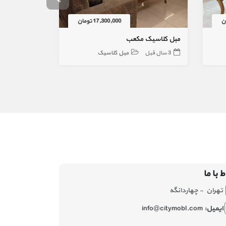
17,300,000 تومان
مبل کلاسیک مکعب
مبل کلاسیک 7 نفره خاطره
3 سال قبل
مبل کلاسیک
4 سال قبل
ط با ما
تهران - چهاردانگه
ایمیل:
info@citymobl.com