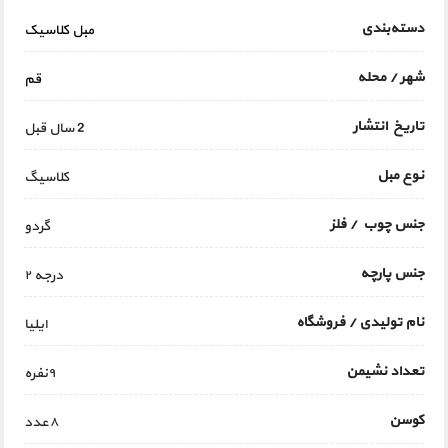
دسته‌بندی
مبل کلاسیک
شهر / محله
قم
تاریخ انتشار
2 سال قبل
نوع مبل
کلاسیگ
جنس چوب / فلز
گردو
جنس پارچه
درجه ۲
نام تولیدی / فروشگاه
ایلیا
تعداد نشیمن
۹نفره
کوسن
۸عدد