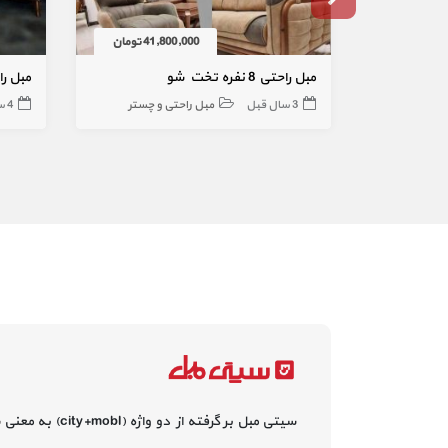
41,800,000 تومان
مبل راحتی 8 نفره تخت شو
مبل راحتی 7 
3 سال قبل
مبل راحتی و چستر
4 سال قبل
سیتی مبل بر گرفته از دو واژه (city+mobl) به معنی