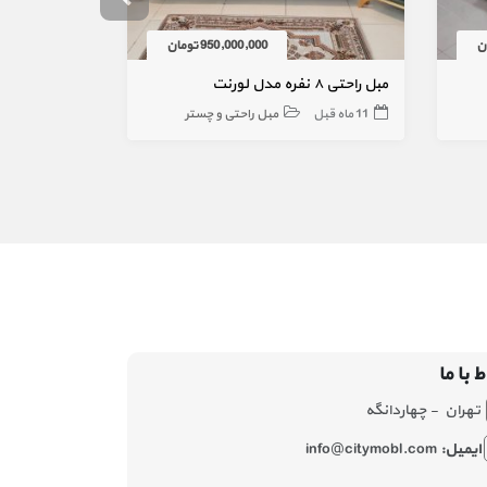
950,000,000 تومان
مبل راحتی ۸ نفره مدل لورنت
مبل راحتی آلفرد 8 
11 ماه قبل
مبل راحتی و چستر
3 سال قبل
ط با ما
تهران - چهاردانگه
ایمیل:
info@citymobl.com