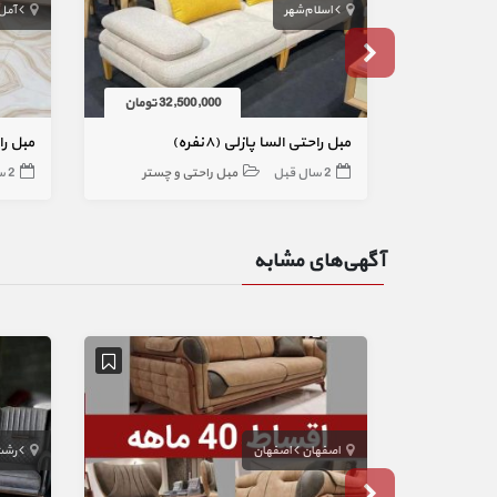
اسلام‌شهر
آمل
32,500,000 تومان
مبل راحتی السا پازلی (۸نفره)
مبل را
2 سال قبل
مبل راحتی و چستر
2 سال قبل
آگهی‌های مشابه
اصفهان
اصفهان
رشت