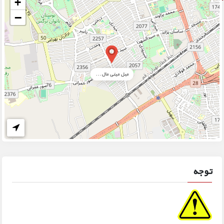
+
−
مبل مینی مال...
توجه