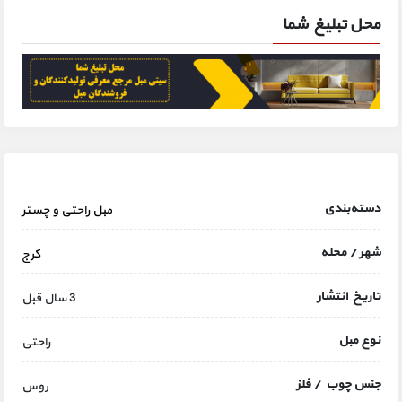
محل تبلیغ شما
دسته‌بندی
مبل راحتی و چستر
شهر / محله
کرج
تاریخ انتشار
3 سال قبل
نوع مبل
راحتی
جنس چوب / فلز
روس