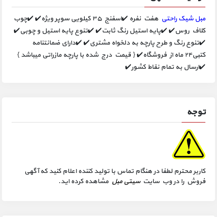
مبل شیک راحتی
هفت نفره ✔️اسفنج ۳۵ کیلویی سوپر ویژه✔️ ✔️چوب
کلاف روس✔️ ✔️پایه استیل رنگ ثابت✔️ ✔️تنوع پایه استیل و چوبی✔️
✔️تنوع رنگ و طرح پارچه به دلخواه مشتری✔️ ✔️دارای ضمانتنامه
کتبی۲۴ ماه از فروشگاه✔️ { قیمت درج شده با پارچه مازراتی میباشد }
✔️ارسال به تمام نقاط کشور✔️
توجه
کاربر محترم لطفا در هنگام تماس با تولید کننده اعلام کنید که آگهی
فروش را در وب سایت
سیتی مبل
مشاهده کرده اید.