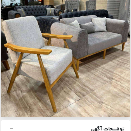
توضیحات آگهی