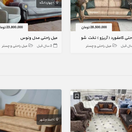
ین
چهاردانگه
28,500,000 تومان
23,800,000 تومان
حتی کامفورد ( آریزو ) تخت شو
مبل راحتی مدل ونوس
مبل راحتی و چستر
2 سال قبل
مبل راحتی و چستر
ان
اسلام‌شهر