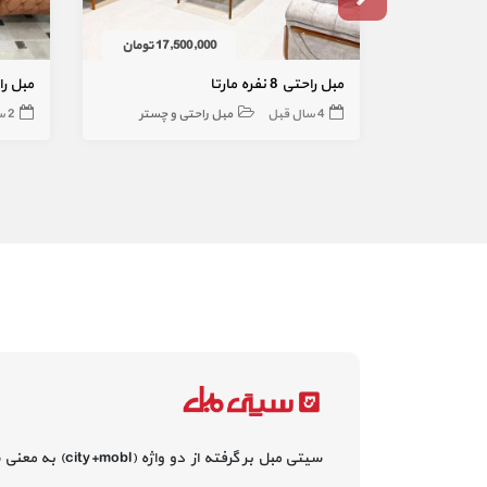
17,500,000 تومان
مبل راحتی 8 نفره مارتا
مبل را
4 سال قبل
مبل راحتی و چستر
2 سال قبل
سیتی مبل بر گرفته از دو واژه (city+mobl) به معنی