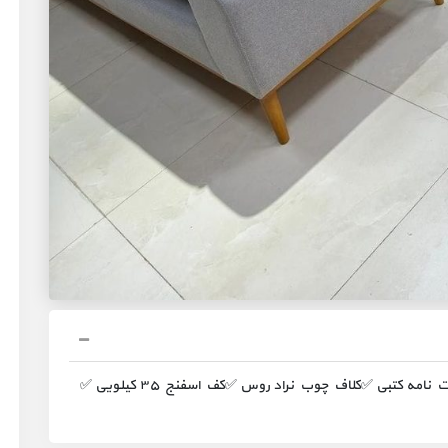
مبل شرکتی/چوب نراد/تختشو و راحتی ✅️دو سال ضمانت نامه کتبی ✅️کلاف چوب نراد روس ✅️کف اسفنج ۳۵ کیلویی ✅