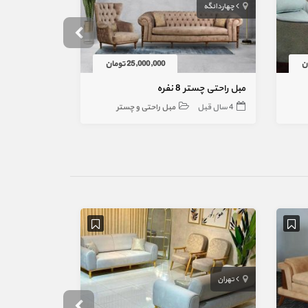
چهاردانگه
رباط‌کریم
25,000,000 تومان
مبل راحتی چستر 8 نفره
4 سال قبل
مبل راحتی و چستر
3 سال قبل
تهران
همدان