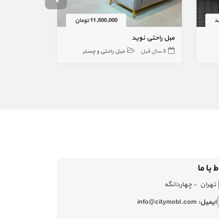
د
11,500,000 تومان
مبل راحتی نوید
مبل راحتی م
3 سال قبل
مبل راحتی و چستر
2 سال قبل
ط با ما
تهران - چهاردانگه
ایمیل:
info@citymobl.com