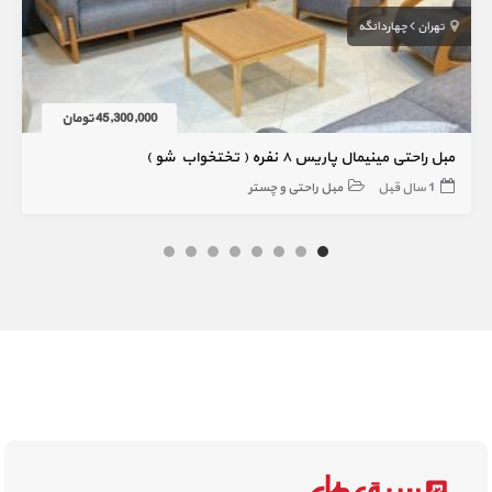
تهران
چهاردانگه
45,300,000 تومان
مبل راحتی مینیمال پاریس ۸ نفره ( تختخواب شو )
1 سال قبل
مبل راحتی و چستر