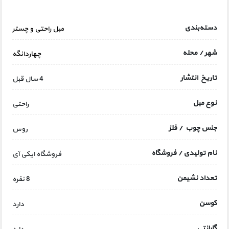
دسته‌بندی
مبل راحتی و چستر
شهر / محله
چهاردانگه
تاریخ انتشار
4 سال قبل
نوع مبل
راحتی
جنس چوب / فلز
روس
نام تولیدی / فروشگاه
فروشگاه ایکی آی
تعداد نشیمن
8 نفره
کوسن
دارد
گارانتی