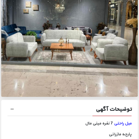
توضیحات آگهی
مبل راحتی
7 نفره مینی مال
پارچه مازراتی