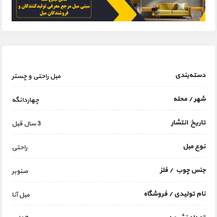
دسته‌بندی
مبل راحتی و چستر
شهر / محله
چهاردانگه
تاریخ انتشار
3 سال قبل
نوع مبل
راحتی
جنس چوب / فلز
صنوبر
نام تولیدی / فروشگاه
مبل آنا