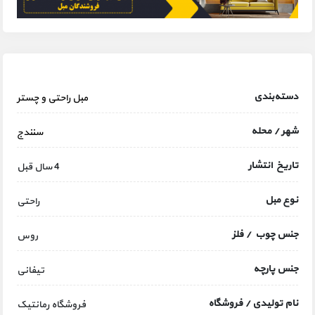
دسته‌بندی
مبل راحتی و چستر
شهر / محله
سنندج
تاریخ انتشار
4 سال قبل
نوع مبل
راحتی
جنس چوب / فلز
روس
جنس پارچه
تیفانی
نام تولیدی / فروشگاه
فروشگاه رمانتیک