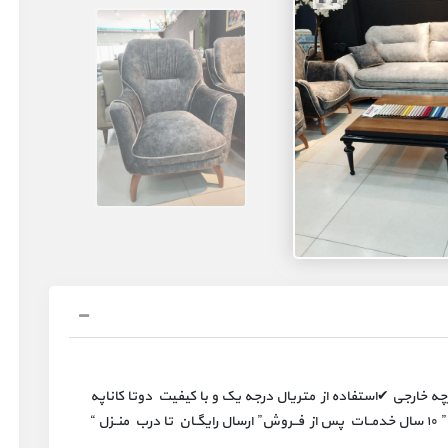
پایه ها چوب راش ✔نشیمن اسفنج ۳۵ ✔پارچه خارجی ✔استفاده از متریال درجه یک و با کیفیت دوتا کاناپه