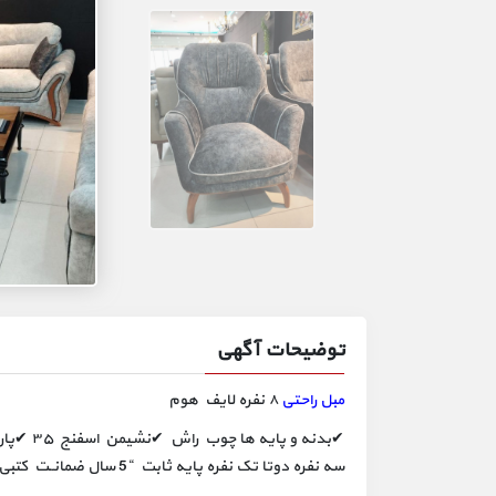
توضیحات آگهی
مبل راحتی
۸ نفره لایف هوم
✔بدنه و 
سه نفره دوتا تک نفره پایه ثابت “5 سال ضمانــت کتبی” ۱۰ سال خدمــات پس از فــروش” ارسال رایگــان تا درب منــزل “