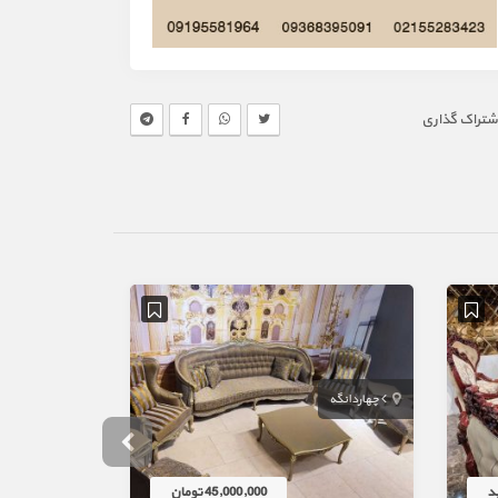
شتراک گذاری
چهاردانگه
بندرعباس
د
45,000,000 تومان