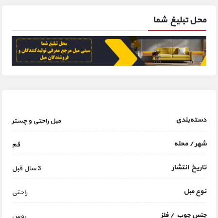
محل تبلیغ شما
دسته‌بندی
مبل راحتی و چستر
شهر / محله
قم
تاریخ انتشار
3 سال قبل
نوع مبل
راحتی
جنس چوب / فلز
روس