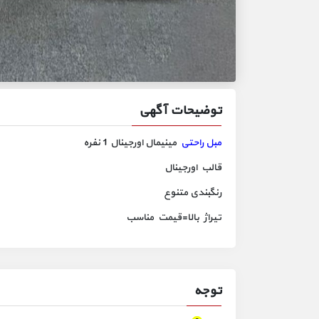
توضیحات آگهی
مبل راحتی
مینیمال اورجینال 1 نفره
قالب اورجینال
رنگبندی متنوع
تیراژ بالا=قیمت مناسب
توجه