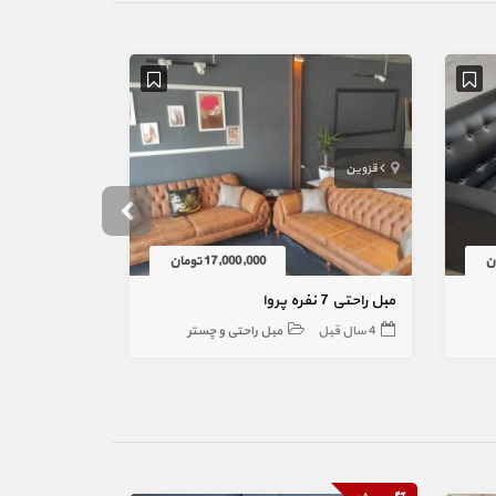
قزوین
یزد
17,000,000 تومان
مبل راحتی 7 نفره پروا
مبل کلاسیک م
4 سال قبل
مبل راحتی و چستر
2 سال قبل