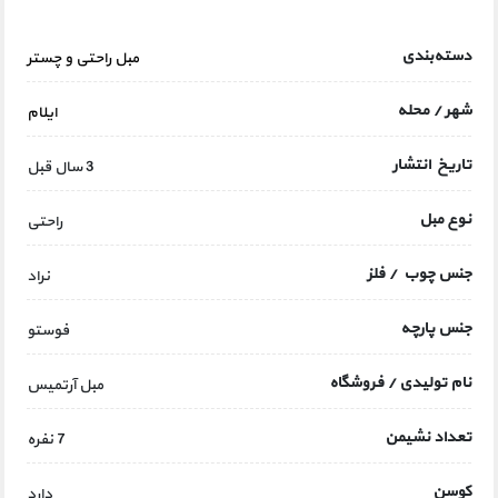
دسته‌بندی
مبل راحتی و چستر
شهر / محله
ایلام
تاریخ انتشار
3 سال قبل
نوع مبل
راحتی
جنس چوب / فلز
نراد
جنس پارچه
فوستو
نام تولیدی / فروشگاه
مبل آرتمیس
تعداد نشیمن
7 نفره
کوسن
دارد