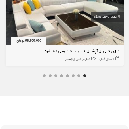
تهران
چهاردانگه
58,500,000 تومان
مبل راحتی ال آپشنال + سیستم صوتی ( ۸ نفره )
1 سال قبل
مبل راحتی و چستر