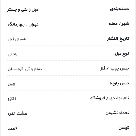
دسته‌بندی
مبل راحتی و چستر
شهر / محله
تهران
,
چهاردانگه
تاریخ انتشار
4 سال قبل
نوع مبل
راحتی
جنس چوب / فلز
تمام راش گرجستان
جنس پارچه
چین
نام تولیدی / فروشگاه
آکاژو
تعداد نشیمن
هشت نفره
کوسن
۶عدد