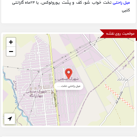
مبل راحتی
تخت خواب شو، کف و پشت یورولوکس. با ۲۴ماه گارانتی
کتبی
موقعیت روی نقشه
+
−
مبل راحتی تخت...