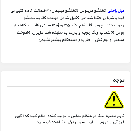
مبل راحتی
تختشو مرینوس (تختشو مینیمال) ✅️ضمانت نامه کتبی بی
قید و شرط ن فقط شفاهی ❌️مبل شامل دوعدد کاناپه تختشو
ودوعددتکی چوبی ❌️اسفنج کف ۳۵ ویژه ۱۲ سانتی ❌️چوب کلاف نراد
روس ❌️انتخاب رنگ چوب و پارچه به سلیقه شما عزیزان ❌️دوخت
صنعتی و نوار کش + فنر برای استحکام بیشتر نشیمن
توجه
کاربر محترم لطفا در هنگام تماس با تولید کننده اعلام کنید که آگهی
فروش را در وب سایت
سیتی مبل
مشاهده کرده اید.