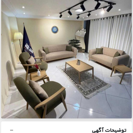
توضیحات آگهی