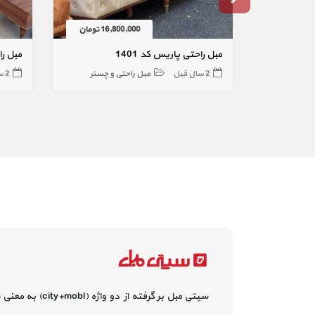
16,800,000 تومان
مبل راحتی پاریس کد 1401
مبل ر
2 سال قبل
مبل راحتی و چستر
2 سال قبل
سیتی مبل بر گرفته از دو واژه (city+mobl) به معنی