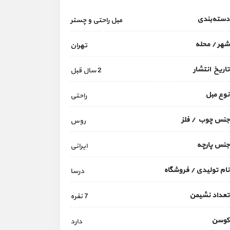
دسته‌بندی
مبل راحتی و چستر
شهر / محله
تهران
تاریخ انتشار
2 سال قبل
نوع مبل
راحتی
جنس چوب / فلز
روس
جنس پارچه
ایرانی
نام تولیدی / فروشگاه
درسا
تعداد نشیمن
7 نفره
کوسن
دارد