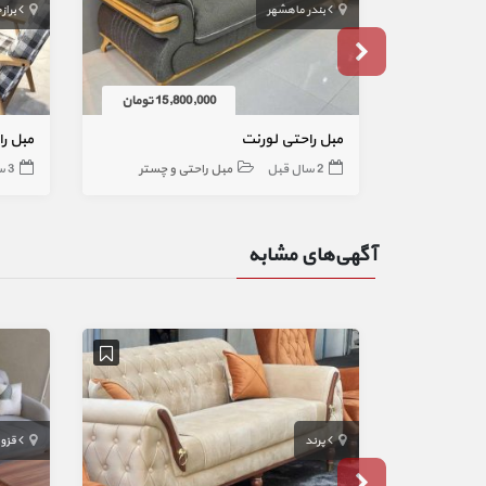
بندر ماهشهر
براز
15,800,000 تومان
مبل راحتی لورنت
مبل راحتی 7 ن
2 سال قبل
مبل راحتی و چستر
3 سال قبل
آگهی‌های مشابه
پرند
قزو