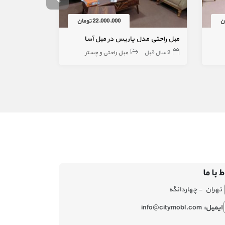
22,000,000 تومان
مبل راحتی مدل پاریس در مبل آسا
مبل راحتی پازل ۸نفر
2 سال قبل
مبل راحتی و چستر
2 سال قبل
ط با ما
تهران - چهاردانگه
ایمیل:
info@citymobl.com