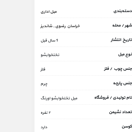
دسته‌بندی
مبل اداری
شهر / محله
خراسان رضوی
,
شاندیز
تاریخ انتشار
1 سال قبل
نوع مبل
تختخوابشو
جنس چوب / فلز
فلز
جنس پارچه
چرم
نام تولیدی / فروشگاه
مبل تختخوابشو اورنگ
تعداد نشیمن
۲ نفره
کوسن
دارد