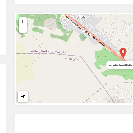
+
−
تختخوابشو تخت...