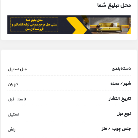
محل تبلیغ شما
دسته‌بندی
مبل استیل
شهر / محله
تهران
تاریخ انتشار
3 سال قبل
نوع مبل
استیل
جنس چوب / فلز
راش