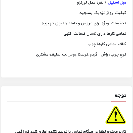
مبل استیل
7 نفره مدل لورنزو
کیفیت رو از نزدیک بسنجید
تخفیفات ویژه برای عروس و داماد ها برای جهیزیه
تمامی کارها دارای 2سال ضمانت کتبی
کلاف تمامی کارها چوب
نوع چوب، راش .گردو.توسکا.روس.ب سلیقه مشتری
توجه
کاربر محترم لطفا در هنگام تماس با تولید کننده اعلام کنید که آگهی