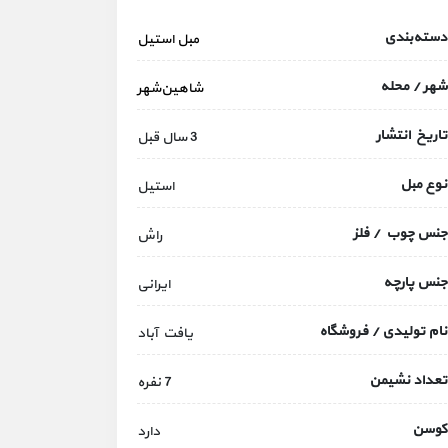
دسته‌بندی
مبل استیل
شهر / محله
شاهین‌شهر
تاریخ انتشار
3 سال قبل
نوع مبل
استیل
جنس چوب / فلز
راش
جنس پارچه
ایرانی
نام تولیدی / فروشگاه
یافت آباد
تعداد نشیمن
7 نفره
کوسن
دارد