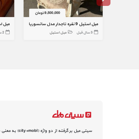
9,500,000 تومان
مبل استیل 9 نفره تاجدار مدل سانسوریا
مبل ا
3 سال قبل
مبل استیل
2 سال قبل
سیتی مبل بر گرفته از دو واژه (city+mobl) به معنی