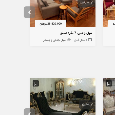
دزفول
تهران
د
26,820,000 تومان
مبل راحتی 7 نفره اسنوا
4 سال قبل
مبل راحتی و چستر
2 سال قبل
شیراز
کرج