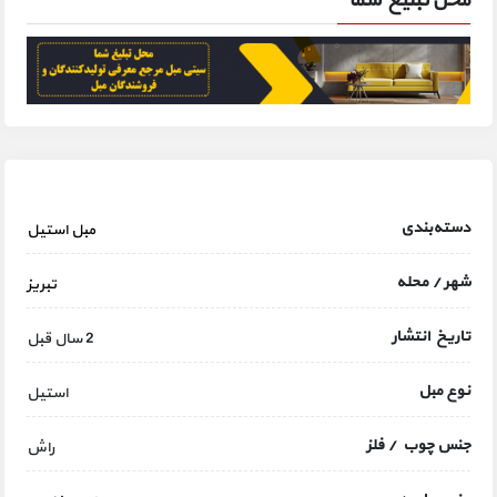
محل تبلیغ شما
دسته‌بندی
مبل استیل
شهر / محله
تبریز
تاریخ انتشار
2 سال قبل
نوع مبل
استیل
جنس چوب / فلز
راش