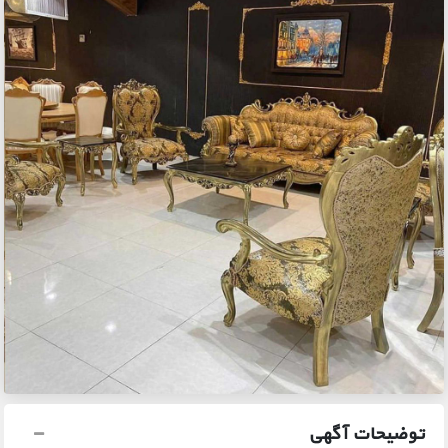
توضیحات آگهی