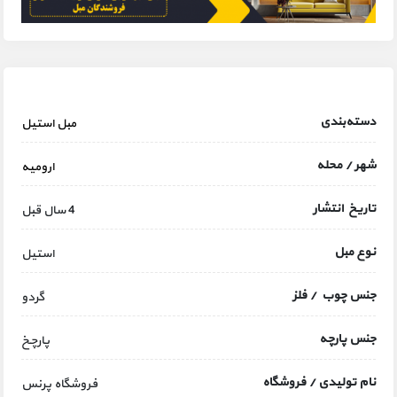
دسته‌بندی
مبل استیل
شهر / محله
ارومیه
تاریخ انتشار
4 سال قبل
نوع مبل
استیل
جنس چوب / فلز
گردو
جنس پارچه
پارچخ
نام تولیدی / فروشگاه
فروشگاه پرنس