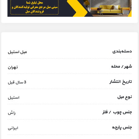
دسته‌بندی
مبل استیل
شهر / محله
تهران
تاریخ انتشار
3 سال قبل
نوع مبل
استیل
جنس چوب / فلز
راش
جنس پارچه
ایرانی