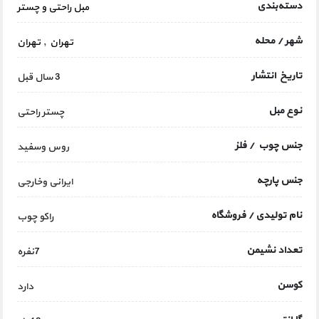
دسته‌بندی
مبل راحتی و چستر
شهر / محله
تهران
,
تهران
تاریخ انتشار
3 سال قبل
نوع مبل
چستر راحتی
جنس چوب / فلز
روس وسفید
جنس پارچه
ایرانی وخارجی
نام تولیدی / فروشگاه
راکو چوب
تعداد نشیمن
7نفره
کوسن
دارد