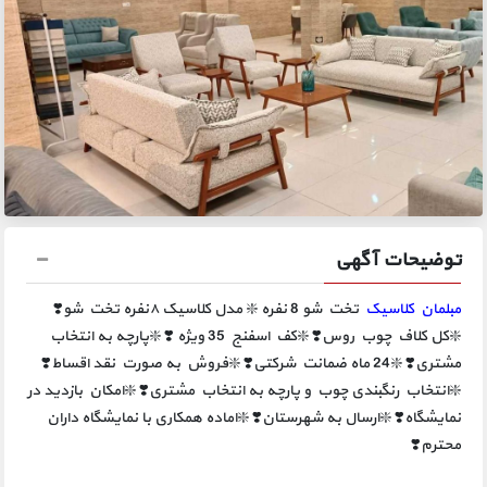
توضیحات آگهی
مبلمان کلاسیک
تخت شو 8 نفره ❇️ مدل کلاسیک ۸نفره تخت شو❣️
❇️کل کلاف چوب روس❣️ ❇️کف اسفنج 35 ویژه ❣️ ❇️پارچه به انتخاب
مشتری❣️ ❇️24 ماه ضمانت شرکتی❣️ ❇️فروش به صورت نقد اقساط❣️
❇️انتخاب رنگبندی چوب و پارچه به انتخاب مشتری❣️ ❇️امکان بازدید در
نمایشگاه❣️ ❇️ارسال به شهرستان❣️ ❇️اماده همکاری با نمایشگاه داران
محترم❣️