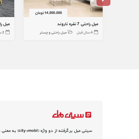
14,500,000 تومان
مبل راحتی 7 نفره ناروند
مبل را
4 سال قبل
مبل راحتی و چستر
2 سال قبل
سیتی مبل بر گرفته از دو واژه (city+mobl) به معنی