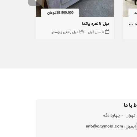
د
25,500,000 تومان
مبل ال چستر+پاف شرکتی با کیفیت و ابعاد دلخواه شما
مبل 8 نفره پاندا
مبل راحتی 8 نفره ویستور
3 سال قبل
مبل راحتی و چستر
4 سال قبل
ط با ما
تهران - چهاردانگه
ایمیل:
info@citymobl.com