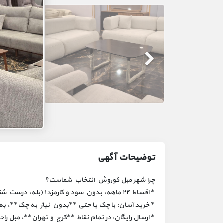
توضیحات آگهی
چرا شهر مبل کوروش انتخاب شماست؟
* اقساط ۲۴ ماهه، بدون سود و کارمزد! (بله، درست شنیدید! بدون ذره‌ای هزینه اضافه!)
* خرید آسان: با چک یا حتی **بدون نیاز به چک**، به 
* ارسال رایگان: در تمام نقاط **کرج و تهران**، مبل 