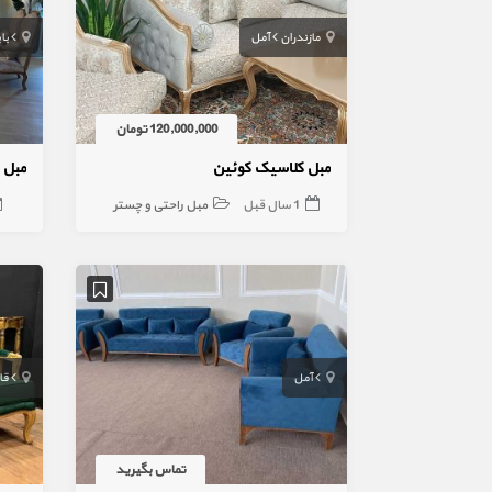
مازندران
آمل
با
120,000,000 تومان
مبل کلاسیک کوئین
1 سال قبل
مبل راحتی و چستر
آمل
قا
تماس بگیرید