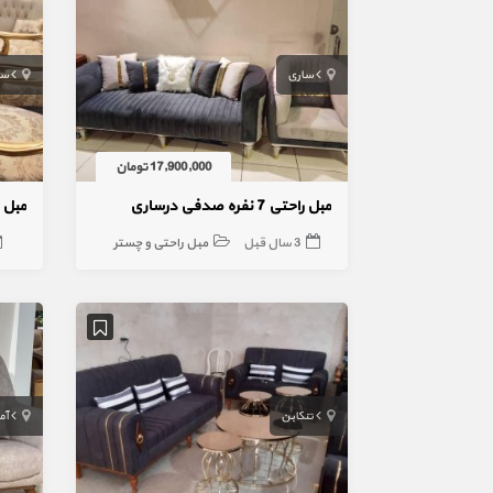
ساری
سا
17,900,000 تومان
مبل راحتی 7 نفره صدفی درساری
مبل کلاس
3 سال قبل
مبل راحتی و چستر
تنکابن
آم