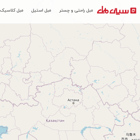
مبل راحتی و چستر
مبل استیل
مبل کلاسیک