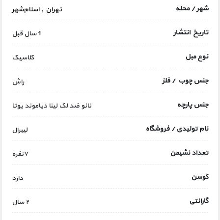
شهر / محله
تهران
,
اسلام‌شهر
تاریخ انتشار
1 سال قبل
نوع مبل
کلاسیک
جنس چوب / فلز
راش
جنس پارچه
نانو ضد لک لینا دیاموند یوتا
نام تولیدی / فروشگاه
لیبرال
تعداد نشیمن
۷نفره
کوسن
دارد
گارانتی
۲ سال