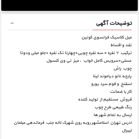
توضیحات آگهی
مبل کلاسیک فرانسوی کوئین
نقد و اقساط
️ترکیب ۷ نفره = سه نفره چوبی+چهارتا تک نفره +جلو مبلی ودوتا
عسلی+سرویس کامل خواب ، میز تی وی کنسول
️چوب راش
️پارچه نانو دیاموند لینا
️اسفنج و فوم سرد یورو
️کار با ضمانت
️فروش مستقیم از تولید کننده
️رنگ طبیعی طرح چوب
ارسال به تمام شهر ها
ادرس تهران اسلامشهر روبه روی شهرک لاله جنب فرماندهی مبلمان
لیبرال