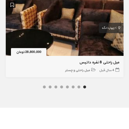
چهاردانگه
28,800,000 تومان
مبل راحتی 8 نفره داتیس
4 سال قبل
مبل راحتی و چستر